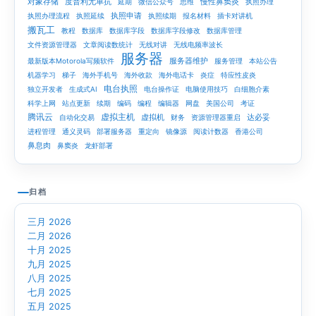
对象存储
度普利尤单抗
慢性鼻窦炎
延期
微信公众号
思维
执照办理
执照申请
执照办理流程
执照延续
执照续期
报名材料
插卡对讲机
搬瓦工
教程
数据库
数据库字段
数据库字段修改
数据库管理
文件资源管理器
文章阅读数统计
无线对讲
无线电频率波长
服务器
服务器维护
最新版本Motorola写频软件
服务管理
本站公告
机器学习
梯子
海外手机号
海外收款
海外电话卡
炎症
特应性皮炎
电台执照
独立开发者
生成式AI
电台操作证
电脑使用技巧
白细胞介素
科学上网
站点更新
续期
编码
编程
编辑器
网盘
美国公司
考证
腾讯云
虚拟主机
虚拟机
达必妥
自动化交易
财务
资源管理器重启
进程管理
通义灵码
部署服务器
重定向
镜像源
阅读计数器
香港公司
鼻息肉
鼻窦炎
龙虾部署
归档
三月 2026
二月 2026
十月 2025
九月 2025
八月 2025
七月 2025
五月 2025