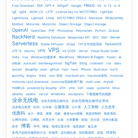
Hexo
GIA
Free Download
GPT-4
Giffgaff
Google
IIS
IL-13
IL-4
IgE
IgG4
JSON-LD
L2TP
License key for MOTOTRBO
LightSail
Linux
Midjourney
Lighthouse
Lightsail
MOTOTRBO CPS2.0
Macbook
Moltbot
Motorola
Mototrbo
Object Storage
Object storage
OpenAI
OpenClaw
PHP
Photoshop
Polymarket
Python
Qcloud
RackNerd
Server
Realtime Database
Responses API
SEO
SSH
Serverless
TencentOS
Stable Diffusion
Stripe
TXT文件填报系统
VPS
VPN
UTF-8
Ubuntu
VS CODE
Vercel
Visual Studio Code
Workers & Pages
ai
Volte
Vue
Windows右键菜单
WordPress
Yoodo
bg7iae
blog
ai绘画
autocad
bandwagonhost
codexbot
css
ddos
douphp
docker
esim
github
ham
hexo
iPhone
illustrator
ios15
linux
ipconfig
lingma
mac 发热
macbook pro
macbook发热
motorola
mysql
motorola cps2 download
motorola寫頻軟體下載
multi-user
node.js
ssh
powered by douphp
sl1m
smb
swap
systemd
tlinux
ubuntu
windows
ueditor
vercel
wordpress
下载视频号的视频
业余无线电
业余无线电台操作证考试
业余无线电台操作证
云服务器
人工智能
人生思考
业余电台执照
乱码
云存储
云计算
优惠码
会计
便笺
便签
信标
修改hexo模板
免疫抑制剂
免疫系统
公网对讲机
公网机
共享文件
出海
分类重整
前端
功分器
功率分配器
博客
医学
呼号
哮喘
地理位置分享
域名跳转
备忘录
对讲机
多用户远程存储库的方法
存储库
定向耦合器
实时数据库
容器