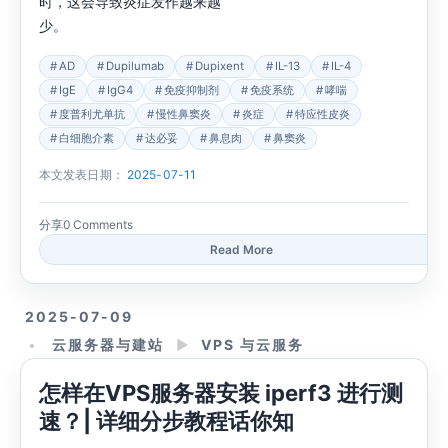
时，这会导致炎症发作越来越
少。
AD
Dupilumab
Dupixent
IL-13
IL-4
IgE
IgG4
免疫抑制剂
免疫系统
哮喘
度普利尤单抗
慢性鼻窦炎
炎症
特应性皮炎
白细胞介素
达必妥
鼻息肉
鼻窦炎
本文发表日期：
2025-07-11
分享
0 Comments
Read More
2025-07-09
云服务器与建站
►
VPS 与云服务
怎样在VPS服务器安装 iperf3 进行测
速？| 详细分步教程话你知