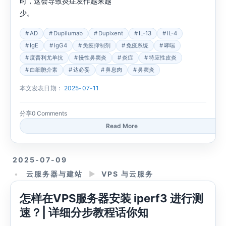
时，这会导致炎症发作越来越
少。
AD
Dupilumab
Dupixent
IL-13
IL-4
IgE
IgG4
免疫抑制剂
免疫系统
哮喘
度普利尤单抗
慢性鼻窦炎
炎症
特应性皮炎
白细胞介素
达必妥
鼻息肉
鼻窦炎
本文发表日期：
2025-07-11
分享
0 Comments
Read More
2025-07-09
云服务器与建站
►
VPS 与云服务
怎样在VPS服务器安装 iperf3 进行测
速？| 详细分步教程话你知