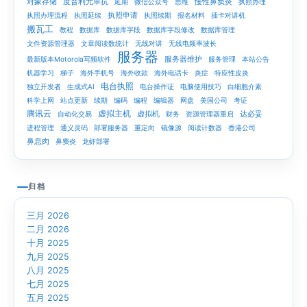
对象存储
度普利尤单抗
慢性鼻窦炎
延期
微信公众号
思维
执照办理
执照申请
执照办理流程
执照延续
执照续期
报名材料
插卡对讲机
搬瓦工
教程
数据库
数据库字段
数据库字段修改
数据库管理
文件资源管理器
文章阅读数统计
无线对讲
无线电频率波长
服务器
服务器维护
最新版本Motorola写频软件
服务管理
本站公告
机器学习
梯子
海外手机号
海外收款
海外电话卡
炎症
特应性皮炎
电台执照
独立开发者
生成式AI
电台操作证
电脑使用技巧
白细胞介素
科学上网
站点更新
续期
编码
编程
编辑器
网盘
美国公司
考证
腾讯云
虚拟主机
虚拟机
达必妥
自动化交易
财务
资源管理器重启
进程管理
通义灵码
部署服务器
重定向
镜像源
阅读计数器
香港公司
鼻息肉
鼻窦炎
龙虾部署
归档
三月 2026
二月 2026
十月 2025
九月 2025
八月 2025
七月 2025
五月 2025