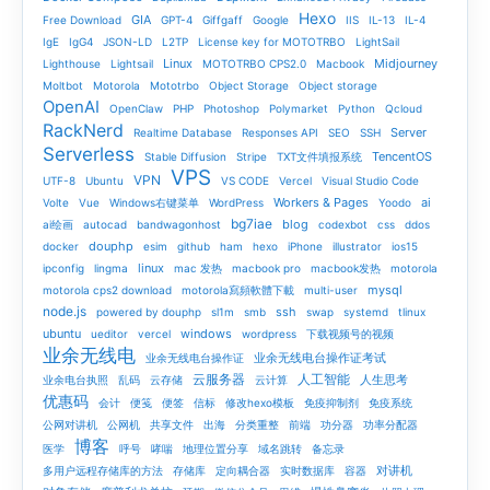
Hexo
GIA
Free Download
GPT-4
Giffgaff
Google
IIS
IL-13
IL-4
IgE
IgG4
JSON-LD
L2TP
License key for MOTOTRBO
LightSail
Linux
Midjourney
Lighthouse
Lightsail
MOTOTRBO CPS2.0
Macbook
Moltbot
Motorola
Mototrbo
Object Storage
Object storage
OpenAI
OpenClaw
PHP
Photoshop
Polymarket
Python
Qcloud
RackNerd
Server
Realtime Database
Responses API
SEO
SSH
Serverless
TencentOS
Stable Diffusion
Stripe
TXT文件填报系统
VPS
VPN
UTF-8
Ubuntu
VS CODE
Vercel
Visual Studio Code
Workers & Pages
ai
Volte
Vue
Windows右键菜单
WordPress
Yoodo
bg7iae
blog
ai绘画
autocad
bandwagonhost
codexbot
css
ddos
douphp
docker
esim
github
ham
hexo
iPhone
illustrator
ios15
linux
ipconfig
lingma
mac 发热
macbook pro
macbook发热
motorola
mysql
motorola cps2 download
motorola寫頻軟體下載
multi-user
node.js
ssh
powered by douphp
sl1m
smb
swap
systemd
tlinux
ubuntu
windows
ueditor
vercel
wordpress
下载视频号的视频
业余无线电
业余无线电台操作证考试
业余无线电台操作证
云服务器
人工智能
人生思考
业余电台执照
乱码
云存储
云计算
优惠码
会计
便笺
便签
信标
修改hexo模板
免疫抑制剂
免疫系统
公网对讲机
公网机
共享文件
出海
分类重整
前端
功分器
功率分配器
博客
医学
呼号
哮喘
地理位置分享
域名跳转
备忘录
对讲机
多用户远程存储库的方法
存储库
定向耦合器
实时数据库
容器