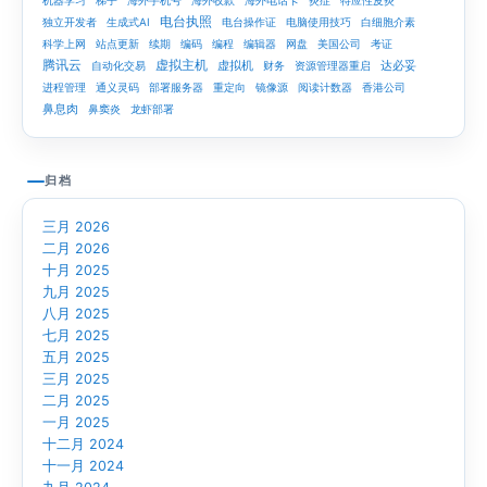
机器学习
梯子
海外手机号
海外收款
海外电话卡
炎症
特应性皮炎
电台执照
独立开发者
生成式AI
电台操作证
电脑使用技巧
白细胞介素
科学上网
站点更新
续期
编码
编程
编辑器
网盘
美国公司
考证
腾讯云
虚拟主机
虚拟机
达必妥
自动化交易
财务
资源管理器重启
进程管理
通义灵码
部署服务器
重定向
镜像源
阅读计数器
香港公司
鼻息肉
鼻窦炎
龙虾部署
归档
三月 2026
二月 2026
十月 2025
九月 2025
八月 2025
七月 2025
五月 2025
三月 2025
二月 2025
一月 2025
十二月 2024
十一月 2024