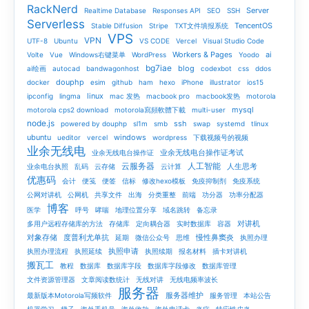
RackNerd
Server
Realtime Database
Responses API
SEO
SSH
Serverless
TencentOS
Stable Diffusion
Stripe
TXT文件填报系统
VPS
VPN
UTF-8
Ubuntu
VS CODE
Vercel
Visual Studio Code
Workers & Pages
ai
Volte
Vue
Windows右键菜单
WordPress
Yoodo
bg7iae
blog
ai绘画
autocad
bandwagonhost
codexbot
css
ddos
douphp
docker
esim
github
ham
hexo
iPhone
illustrator
ios15
linux
ipconfig
lingma
mac 发热
macbook pro
macbook发热
motorola
mysql
motorola cps2 download
motorola寫頻軟體下載
multi-user
node.js
ssh
powered by douphp
sl1m
smb
swap
systemd
tlinux
ubuntu
windows
ueditor
vercel
wordpress
下载视频号的视频
业余无线电
业余无线电台操作证考试
业余无线电台操作证
云服务器
人工智能
人生思考
业余电台执照
乱码
云存储
云计算
优惠码
会计
便笺
便签
信标
修改hexo模板
免疫抑制剂
免疫系统
公网对讲机
公网机
共享文件
出海
分类重整
前端
功分器
功率分配器
博客
医学
呼号
哮喘
地理位置分享
域名跳转
备忘录
对讲机
多用户远程存储库的方法
存储库
定向耦合器
实时数据库
容器
对象存储
度普利尤单抗
慢性鼻窦炎
延期
微信公众号
思维
执照办理
执照申请
执照办理流程
执照延续
执照续期
报名材料
插卡对讲机
搬瓦工
教程
数据库
数据库字段
数据库字段修改
数据库管理
文件资源管理器
文章阅读数统计
无线对讲
无线电频率波长
服务器
服务器维护
最新版本Motorola写频软件
服务管理
本站公告