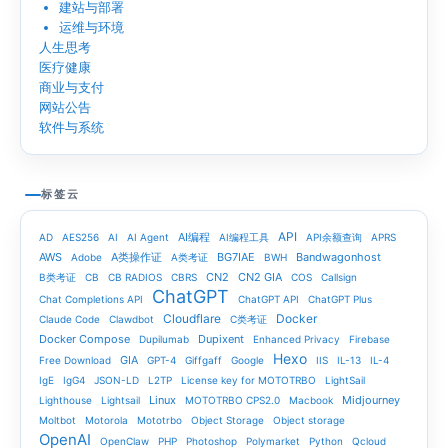
建站与部署
运维与环境
人生思考
医疗健康
商业与支付
网站公告
软件与系统
标签云
API
AI编程
AD
AES256
AI
AI Agent
AI编程工具
API余额查询
APRS
AWS
A类操作证
BG7IAE
Bandwagonhost
Adobe
A类考证
BWH
CN2
CN2 GIA
B类考证
CB
CB RADIOS
CBRS
COS
Callsign
ChatGPT
Chat Completions API
ChatGPT API
ChatGPT Plus
Cloudflare
Docker
Claude Code
Clawdbot
C类考证
Docker Compose
Dupixent
Dupilumab
Enhanced Privacy
Firebase
Hexo
GIA
Free Download
GPT-4
Giffgaff
Google
IIS
IL-13
IL-4
IgE
IgG4
JSON-LD
L2TP
License key for MOTOTRBO
LightSail
Linux
Midjourney
Lighthouse
Lightsail
MOTOTRBO CPS2.0
Macbook
Moltbot
Motorola
Mototrbo
Object Storage
Object storage
OpenAI
OpenClaw
PHP
Photoshop
Polymarket
Python
Qcloud