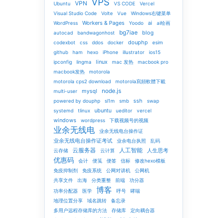
VPS
VPN
Ubuntu
VS CODE
Vercel
Visual Studio Code
Volte
Vue
Windows右键菜单
Workers & Pages
ai
WordPress
Yoodo
ai绘画
bg7iae
blog
autocad
bandwagonhost
douphp
codexbot
css
ddos
docker
esim
github
ham
hexo
iPhone
illustrator
ios15
linux
ipconfig
lingma
mac 发热
macbook pro
macbook发热
motorola
motorola cps2 download
motorola寫頻軟體下載
node.js
mysql
multi-user
ssh
powered by douphp
sl1m
smb
swap
ubuntu
systemd
tlinux
ueditor
vercel
windows
wordpress
下载视频号的视频
业余无线电
业余无线电台操作证
业余无线电台操作证考试
业余电台执照
乱码
云服务器
人工智能
人生思考
云存储
云计算
优惠码
会计
便笺
便签
信标
修改hexo模板
免疫抑制剂
免疫系统
公网对讲机
公网机
共享文件
出海
分类重整
前端
功分器
博客
功率分配器
医学
呼号
哮喘
地理位置分享
域名跳转
备忘录
多用户远程存储库的方法
存储库
定向耦合器