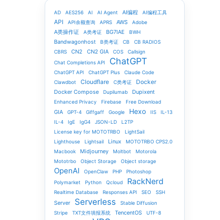
AI编程
AD
AES256
AI
AI Agent
AI编程工具
API
AWS
API余额查询
APRS
Adobe
A类操作证
BG7IAE
A类考证
BWH
Bandwagonhost
B类考证
CB
CB RADIOS
CN2
CN2 GIA
CBRS
COS
Callsign
ChatGPT
Chat Completions API
ChatGPT API
ChatGPT Plus
Claude Code
Cloudflare
Docker
Clawdbot
C类考证
Docker Compose
Dupixent
Dupilumab
Enhanced Privacy
Firebase
Free Download
Hexo
GIA
GPT-4
Giffgaff
Google
IIS
IL-13
IL-4
IgE
IgG4
JSON-LD
L2TP
License key for MOTOTRBO
LightSail
Linux
Lighthouse
Lightsail
MOTOTRBO CPS2.0
Midjourney
Macbook
Moltbot
Motorola
Mototrbo
Object Storage
Object storage
OpenAI
OpenClaw
PHP
Photoshop
RackNerd
Polymarket
Python
Qcloud
Realtime Database
Responses API
SEO
SSH
Serverless
Server
Stable Diffusion
TencentOS
Stripe
TXT文件填报系统
UTF-8