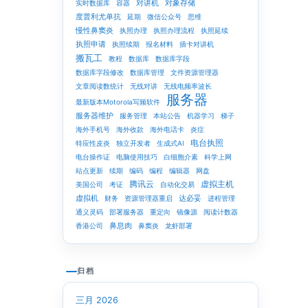
对讲机
对象存储
实时数据库
容器
度普利尤单抗
延期
微信公众号
思维
慢性鼻窦炎
执照办理
执照办理流程
执照延续
执照申请
执照续期
报名材料
插卡对讲机
搬瓦工
教程
数据库
数据库字段
数据库字段修改
数据库管理
文件资源管理器
文章阅读数统计
无线对讲
无线电频率波长
服务器
最新版本Motorola写频软件
服务器维护
服务管理
本站公告
机器学习
梯子
海外手机号
海外收款
海外电话卡
炎症
电台执照
特应性皮炎
独立开发者
生成式AI
电台操作证
电脑使用技巧
白细胞介素
科学上网
站点更新
续期
编码
编程
编辑器
网盘
腾讯云
虚拟主机
美国公司
考证
自动化交易
虚拟机
达必妥
财务
资源管理器重启
进程管理
通义灵码
部署服务器
重定向
镜像源
阅读计数器
鼻息肉
香港公司
鼻窦炎
龙虾部署
归档
三月 2026