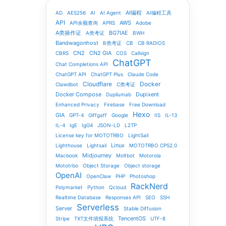
AI编程
AD
AES256
AI
AI Agent
AI编程工具
API
AWS
API余额查询
APRS
Adobe
A类操作证
BG7IAE
A类考证
BWH
Bandwagonhost
B类考证
CB
CB RADIOS
CN2
CN2 GIA
CBRS
COS
Callsign
ChatGPT
Chat Completions API
ChatGPT API
ChatGPT Plus
Claude Code
Cloudflare
Docker
Clawdbot
C类考证
Docker Compose
Dupixent
Dupilumab
Enhanced Privacy
Firebase
Free Download
Hexo
GIA
GPT-4
Giffgaff
Google
IIS
IL-13
IL-4
IgE
IgG4
JSON-LD
L2TP
License key for MOTOTRBO
LightSail
Linux
Lighthouse
Lightsail
MOTOTRBO CPS2.0
Midjourney
Macbook
Moltbot
Motorola
Mototrbo
Object Storage
Object storage
OpenAI
OpenClaw
PHP
Photoshop
RackNerd
Polymarket
Python
Qcloud
Realtime Database
Responses API
SEO
SSH
Serverless
Server
Stable Diffusion
TencentOS
Stripe
TXT文件填报系统
UTF-8