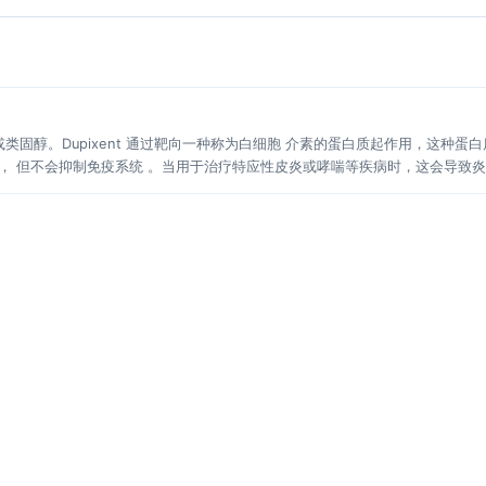
免疫抑制剂或类固醇。Dupixent 通过靶向一种称为白细胞 介素的蛋白质起作用，这种
疫系统， 但不会抑制免疫系统 。当用于治疗特应性皮炎或哮喘等疾病时，这会导致炎症