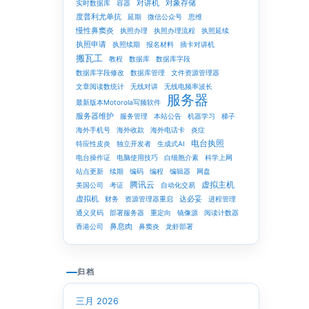
对讲机
对象存储
实时数据库
容器
度普利尤单抗
延期
微信公众号
思维
慢性鼻窦炎
执照办理
执照办理流程
执照延续
执照申请
执照续期
报名材料
插卡对讲机
搬瓦工
教程
数据库
数据库字段
数据库字段修改
数据库管理
文件资源管理器
文章阅读数统计
无线对讲
无线电频率波长
服务器
最新版本Motorola写频软件
服务器维护
服务管理
本站公告
机器学习
梯子
海外手机号
海外收款
海外电话卡
炎症
电台执照
特应性皮炎
独立开发者
生成式AI
电台操作证
电脑使用技巧
白细胞介素
科学上网
站点更新
续期
编码
编程
编辑器
网盘
腾讯云
虚拟主机
美国公司
考证
自动化交易
虚拟机
达必妥
财务
资源管理器重启
进程管理
通义灵码
部署服务器
重定向
镜像源
阅读计数器
鼻息肉
香港公司
鼻窦炎
龙虾部署
归档
三月 2026