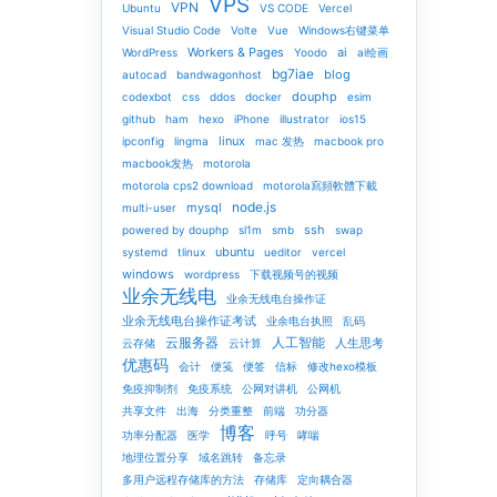
VPS
VPN
Ubuntu
VS CODE
Vercel
Visual Studio Code
Volte
Vue
Windows右键菜单
Workers & Pages
ai
WordPress
Yoodo
ai绘画
bg7iae
blog
autocad
bandwagonhost
douphp
codexbot
css
ddos
docker
esim
github
ham
hexo
iPhone
illustrator
ios15
linux
ipconfig
lingma
mac 发热
macbook pro
macbook发热
motorola
motorola cps2 download
motorola寫頻軟體下載
node.js
mysql
multi-user
ssh
powered by douphp
sl1m
smb
swap
ubuntu
systemd
tlinux
ueditor
vercel
windows
wordpress
下载视频号的视频
业余无线电
业余无线电台操作证
业余无线电台操作证考试
业余电台执照
乱码
云服务器
人工智能
人生思考
云存储
云计算
优惠码
会计
便笺
便签
信标
修改hexo模板
免疫抑制剂
免疫系统
公网对讲机
公网机
共享文件
出海
分类重整
前端
功分器
博客
功率分配器
医学
呼号
哮喘
地理位置分享
域名跳转
备忘录
多用户远程存储库的方法
存储库
定向耦合器