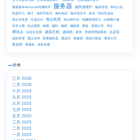
服务器
服务器维护
最新版本Motorola写频软件
服务管理
本站公告
机器学习
梯子
海外手机号
海外收款
海外电话卡
炎症
特应性皮炎
电台执照
独立开发者
生成式AI
电台操作证
电脑使用技巧
白细胞介素
科学上网
站点更新
续期
编码
编程
编辑器
网盘
美国公司
考证
腾讯云
虚拟主机
虚拟机
达必妥
自动化交易
财务
资源管理器重启
进程管理
通义灵码
部署服务器
重定向
镜像源
阅读计数器
香港公司
鼻息肉
鼻窦炎
龙虾部署
归档
三月 2026
二月 2026
十月 2025
九月 2025
八月 2025
七月 2025
五月 2025
三月 2025
二月 2025
一月 2025