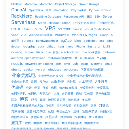
Moltbot
Motorola
Mototrbo
Object Storage
Object storage
OpenAI
OpenClaw
PHP
Photoshop
Polymarket
Python
Qcloud
RackNerd
Server
Realtime Database
Responses API
SEO
SSH
Serverless
TencentOS
Stable Diffusion
Stripe
TXT文件填报系统
VPS
VPN
UTF-8
Ubuntu
VS CODE
Vercel
Visual Studio Code
Workers & Pages
ai
Volte
Vue
Windows右键菜单
WordPress
Yoodo
bg7iae
blog
ai绘画
autocad
bandwagonhost
codexbot
css
ddos
douphp
docker
esim
github
ham
hexo
iPhone
illustrator
ios15
linux
ipconfig
lingma
mac 发热
macbook pro
macbook发热
motorola
mysql
motorola cps2 download
motorola寫頻軟體下載
multi-user
node.js
ssh
powered by douphp
sl1m
smb
swap
systemd
tlinux
ubuntu
windows
ueditor
vercel
wordpress
下载视频号的视频
业余无线电
业余无线电台操作证考试
业余无线电台操作证
云服务器
人工智能
人生思考
业余电台执照
乱码
云存储
云计算
优惠码
会计
便笺
便签
信标
修改hexo模板
免疫抑制剂
免疫系统
公网对讲机
公网机
共享文件
出海
分类重整
前端
功分器
功率分配器
博客
医学
呼号
哮喘
地理位置分享
域名跳转
备忘录
对讲机
多用户远程存储库的方法
存储库
定向耦合器
实时数据库
容器
对象存储
度普利尤单抗
慢性鼻窦炎
延期
微信公众号
思维
执照办理
执照申请
执照办理流程
执照延续
执照续期
报名材料
插卡对讲机
搬瓦工
教程
数据库
数据库字段
数据库字段修改
数据库管理
文件资源管理器
文章阅读数统计
无线对讲
无线电频率波长