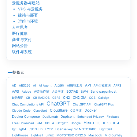
云服务器与建站
VPS 与云服务
建站与部署
运维与环境
人生思考
医疗健康
商业与支付
网站公告
软件与系统
标签云
API
AI编程
AD
AES256
AI
AI Agent
AI编程工具
API余额查询
APRS
AWS
A类操作证
BG7IAE
Bandwagonhost
Adobe
A类考证
BWH
CN2
CN2 GIA
B类考证
CB
CB RADIOS
CBRS
COS
Callsign
ChatGPT
Chat Completions API
ChatGPT API
ChatGPT Plus
Cloudflare
Docker
Claude Code
Clawdbot
C类考证
Docker Compose
Dupixent
Dupilumab
Enhanced Privacy
Firebase
Hexo
GIA
Free Download
GPT-4
Giffgaff
Google
IIS
IL-13
IL-4
IgE
IgG4
JSON-LD
L2TP
License key for MOTOTRBO
LightSail
Linux
Midjourney
Lighthouse
Lightsail
MOTOTRBO CPS2.0
Macbook