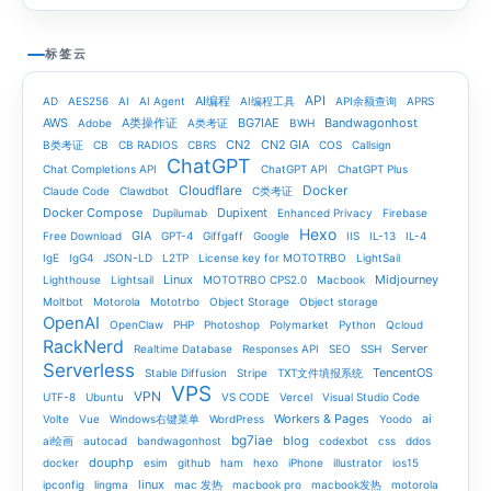
标签云
API
AI编程
AD
AES256
AI
AI Agent
AI编程工具
API余额查询
APRS
AWS
A类操作证
BG7IAE
Bandwagonhost
Adobe
A类考证
BWH
CN2
CN2 GIA
B类考证
CB
CB RADIOS
CBRS
COS
Callsign
ChatGPT
Chat Completions API
ChatGPT API
ChatGPT Plus
Cloudflare
Docker
Claude Code
Clawdbot
C类考证
Docker Compose
Dupixent
Dupilumab
Enhanced Privacy
Firebase
Hexo
GIA
Free Download
GPT-4
Giffgaff
Google
IIS
IL-13
IL-4
IgE
IgG4
JSON-LD
L2TP
License key for MOTOTRBO
LightSail
Linux
Midjourney
Lighthouse
Lightsail
MOTOTRBO CPS2.0
Macbook
Moltbot
Motorola
Mototrbo
Object Storage
Object storage
OpenAI
OpenClaw
PHP
Photoshop
Polymarket
Python
Qcloud
RackNerd
Server
Realtime Database
Responses API
SEO
SSH
Serverless
TencentOS
Stable Diffusion
Stripe
TXT文件填报系统
VPS
VPN
UTF-8
Ubuntu
VS CODE
Vercel
Visual Studio Code
Workers & Pages
ai
Volte
Vue
Windows右键菜单
WordPress
Yoodo
bg7iae
blog
ai绘画
autocad
bandwagonhost
codexbot
css
ddos
douphp
docker
esim
github
ham
hexo
iPhone
illustrator
ios15
linux
ipconfig
lingma
mac 发热
macbook pro
macbook发热
motorola