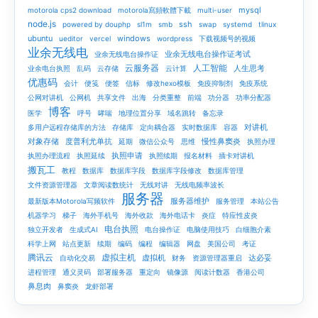
mysql
motorola cps2 download
motorola寫頻軟體下載
multi-user
node.js
ssh
powered by douphp
sl1m
smb
swap
systemd
tlinux
ubuntu
windows
ueditor
vercel
wordpress
下载视频号的视频
业余无线电
业余无线电台操作证考试
业余无线电台操作证
云服务器
人工智能
人生思考
业余电台执照
乱码
云存储
云计算
优惠码
会计
便笺
便签
信标
修改hexo模板
免疫抑制剂
免疫系统
公网对讲机
公网机
共享文件
出海
分类重整
前端
功分器
功率分配器
博客
医学
呼号
哮喘
地理位置分享
域名跳转
备忘录
对讲机
多用户远程存储库的方法
存储库
定向耦合器
实时数据库
容器
对象存储
度普利尤单抗
慢性鼻窦炎
延期
微信公众号
思维
执照办理
执照申请
执照办理流程
执照延续
执照续期
报名材料
插卡对讲机
搬瓦工
教程
数据库
数据库字段
数据库字段修改
数据库管理
文件资源管理器
文章阅读数统计
无线对讲
无线电频率波长
服务器
服务器维护
最新版本Motorola写频软件
服务管理
本站公告
机器学习
梯子
海外手机号
海外收款
海外电话卡
炎症
特应性皮炎
电台执照
独立开发者
生成式AI
电台操作证
电脑使用技巧
白细胞介素
科学上网
站点更新
续期
编码
编程
编辑器
网盘
美国公司
考证
腾讯云
虚拟主机
虚拟机
达必妥
自动化交易
财务
资源管理器重启
进程管理
通义灵码
部署服务器
重定向
镜像源
阅读计数器
香港公司
鼻息肉
鼻窦炎
龙虾部署