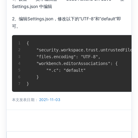
Settings.json 中编辑
2、编辑Settings.json，修改以下的“UTF-8”和“default”即
可。
{
1
    "security.workspace.trust.untrustedFiles"
2
    "files.encoding": "UTF-8",
3
    "workbench.editorAssociations": {
4
        "*.c": "default"
5
    }
6
}
7
本文发表日期：
2021-11-03